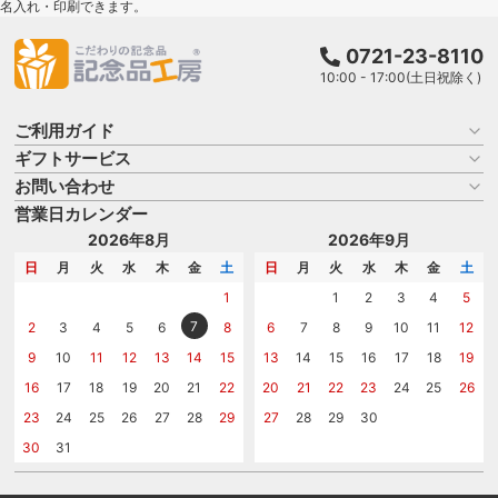
名入れ・印刷できます。
0721-23-8110
10:00 - 17:00(土日祝除く)
ご利用ガイド
ギフトサービス
お買い物ガイド
よくある質問
お問い合わせ
名入れについて
はじめての記念品選び
のし
営業日カレンダー
商品選びを相談する
記念品工房の使い方
包装
名入れについて相談する
2026年8月
2026年9月
メッセージカード
カタログを請求する
日
月
火
水
木
金
土
日
月
火
水
木
金
土
紙袋
問い合わせる
1
1
2
3
4
5
7
2
3
4
5
6
8
6
7
8
9
10
11
12
9
10
11
12
13
14
15
13
14
15
16
17
18
19
16
17
18
19
20
21
22
20
21
22
23
24
25
26
23
24
25
26
27
28
29
27
28
29
30
30
31