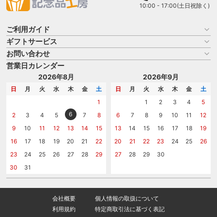
10:00 - 17:00(土日祝除く)
ご利用ガイド
ギフトサービス
お買い物ガイド
よくある質問
お問い合わせ
名入れについて
はじめての記念品選び
のし
営業日カレンダー
商品選びを相談する
記念品工房の使い方
包装
名入れについて相談する
2026年8月
2026年9月
メッセージカード
カタログを請求する
日
月
火
水
木
金
土
日
月
火
水
木
金
土
紙袋
問い合わせる
1
1
2
3
4
5
6
2
3
4
5
7
8
6
7
8
9
10
11
12
9
10
11
12
13
14
15
13
14
15
16
17
18
19
16
17
18
19
20
21
22
20
21
22
23
24
25
26
23
24
25
26
27
28
29
27
28
29
30
30
31
会社概要
個人情報の取扱について
利用規約
特定商取引法に基づく表記