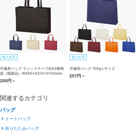
名入れ可
名入れ可
不織布バッグ マジックテープ付A3横角
不織布バッグ 100g Lサイズ
底（既製品）W450×H310×D100mm
257円～
200円～
関連するカテゴリ
バッグ
トートバッグ
折りたたみバッグ