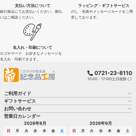
支払い方法について
ラッピング・ギフトサービス
銀行振込にてお支払いください。後払
のし・包装やメッセージカードをご用
いはご相談ください。
意しております。
名入れ・印刷について
ロゴやマーク、お好きなメッセージを
名入れ・印刷できます。
0721-23-8110
10:00 - 17:00(土日祝除く)
ご利用ガイド
ギフトサービス
お買い物ガイド
よくある質問
お問い合わせ
名入れについて
はじめての記念品選び
のし
営業日カレンダー
商品選びを相談する
記念品工房の使い方
包装
名入れについて相談する
2026年8月
2026年9月
メッセージカード
カタログを請求する
日
月
火
水
木
金
土
日
月
火
水
木
金
土