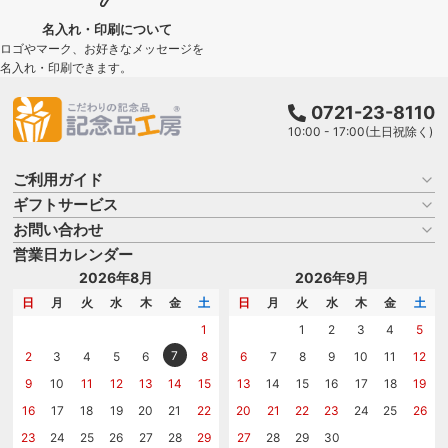
名入れ・印刷について
ロゴやマーク、お好きなメッセージを
名入れ・印刷できます。
0721-23-8110
10:00 - 17:00(土日祝除く)
ご利用ガイド
ギフトサービス
お買い物ガイド
よくある質問
お問い合わせ
名入れについて
はじめての記念品選び
のし
営業日カレンダー
商品選びを相談する
記念品工房の使い方
包装
名入れについて相談する
2026年8月
2026年9月
メッセージカード
カタログを請求する
日
月
火
水
木
金
土
日
月
火
水
木
金
土
紙袋
問い合わせる
1
1
2
3
4
5
7
2
3
4
5
6
8
6
7
8
9
10
11
12
9
10
11
12
13
14
15
13
14
15
16
17
18
19
16
17
18
19
20
21
22
20
21
22
23
24
25
26
23
24
25
26
27
28
29
27
28
29
30