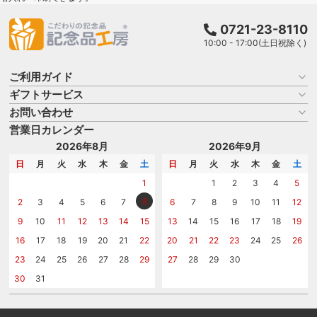
0721-23-8110
10:00 - 17:00(土日祝除く)
ご利用ガイド
ギフトサービス
お買い物ガイド
よくある質問
お問い合わせ
名入れについて
はじめての記念品選び
のし
営業日カレンダー
商品選びを相談する
記念品工房の使い方
包装
名入れについて相談する
2026年8月
2026年9月
メッセージカード
カタログを請求する
日
月
火
水
木
金
土
日
月
火
水
木
金
土
紙袋
問い合わせる
1
1
2
3
4
5
8
2
3
4
5
6
7
6
7
8
9
10
11
12
9
10
11
12
13
14
15
13
14
15
16
17
18
19
16
17
18
19
20
21
22
20
21
22
23
24
25
26
23
24
25
26
27
28
29
27
28
29
30
30
31