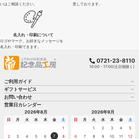
いはご相談ください。
意しております。
名入れ・印刷について
ロゴやマーク、お好きなメッセージを
名入れ・印刷できます。
0721-23-8110
10:00 - 17:00(土日祝除く)
ご利用ガイド
ギフトサービス
お買い物ガイド
よくある質問
お問い合わせ
名入れについて
はじめての記念品選び
のし
営業日カレンダー
商品選びを相談する
記念品工房の使い方
包装
名入れについて相談する
2026年8月
2026年9月
メッセージカード
カタログを請求する
日
月
火
水
木
金
土
日
月
火
水
木
金
土
紙袋
問い合わせる
1
1
2
3
4
5
7
2
3
4
5
6
8
6
7
8
9
10
11
12