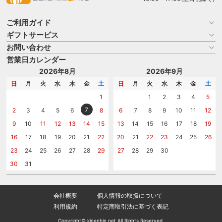
ご利用ガイド
ギフトサービス
お買い物ガイド
よくある質問
お問い合わせ
名入れについて
はじめての記念品選び
のし
営業日カレンダー
商品選びを相談する
記念品工房の使い方
包装
名入れについて相談する
2026年8月
2026年9月
メッセージカード
カタログを請求する
日
月
火
水
木
金
土
日
月
火
水
木
金
土
紙袋
問い合わせる
1
1
2
3
4
5
7
2
3
4
5
6
8
6
7
8
9
10
11
12
9
10
11
12
13
14
15
13
14
15
16
17
18
19
16
17
18
19
20
21
22
20
21
22
23
24
25
26
23
24
25
26
27
28
29
27
28
29
30
30
31
会社概要
個人情報の取扱について
利用規約
特定商取引法に基づく表記
Copyright© kinenhin.net All Rights Reserved.