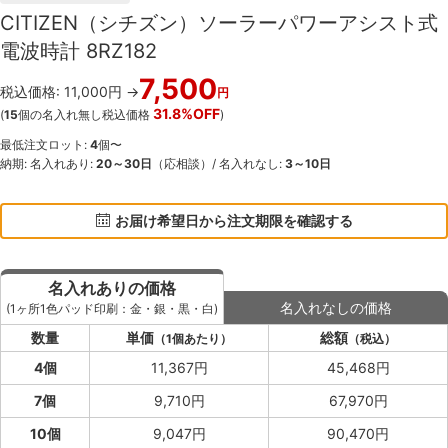
CITIZEN（シチズン）ソーラーパワーアシスト式
電波時計 8RZ182
7,500
税込価格: 11,000円 →
円
31.8%OFF
(
15
個の名入れ無し税込価格
)
最低注文ロット:
4
個〜
納期: 名入れあり:
20～30日
（応相談）/ 名入れなし:
3～10日
お届け希望日から注文期限を確認する
名入れありの価格
名入れなしの価格
(1ヶ所1色パッド印刷：金・銀・黒・白)
数量
単価
総額
（1個あたり）
（税込）
4個
11,367円
45,468円
7個
9,710円
67,970円
10個
9,047円
90,470円