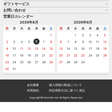
ギフトサービス
お買い物ガイド
よくある質問
お問い合わせ
名入れについて
はじめての記念品選び
のし
営業日カレンダー
商品選びを相談する
記念品工房の使い方
包装
名入れについて相談する
2026年8月
2026年9月
メッセージカード
カタログを請求する
日
月
火
水
木
金
土
日
月
火
水
木
金
土
紙袋
問い合わせる
1
1
2
3
4
5
6
2
3
4
5
7
8
6
7
8
9
10
11
12
9
10
11
12
13
14
15
13
14
15
16
17
18
19
16
17
18
19
20
21
22
20
21
22
23
24
25
26
23
24
25
26
27
28
29
27
28
29
30
30
31
会社概要
個人情報の取扱について
利用規約
特定商取引法に基づく表記
Copyright© kinenhin.net All Rights Reserved.