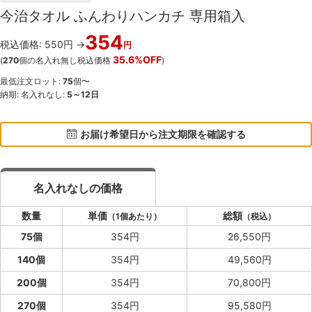
今治タオル ふんわりハンカチ 専用箱入
354
税込価格: 550円 →
円
35.6%OFF
(
270
個の名入れ無し税込価格
)
最低注文ロット:
75
個〜
納期: 名入れなし:
5～12日
お届け希望日から注文期限を確認する
名入れなしの価格
数量
単価
総額
（1個あたり）
（税込）
75個
354円
26,550円
140個
354円
49,560円
200個
354円
70,800円
270個
354円
95,580円