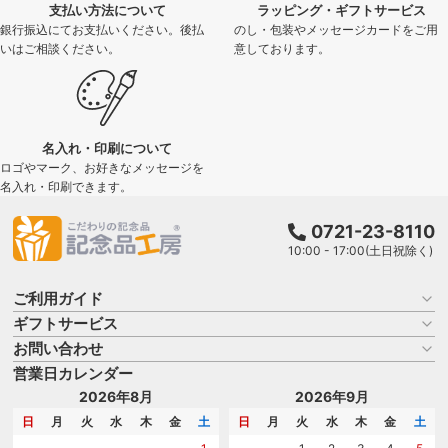
支払い方法について
ラッピング・ギフトサービス
銀行振込にてお支払いください。後払
のし・包装やメッセージカードをご用
いはご相談ください。
意しております。
名入れ・印刷について
ロゴやマーク、お好きなメッセージを
名入れ・印刷できます。
0721-23-8110
10:00 - 17:00(土日祝除く)
ご利用ガイド
ギフトサービス
お買い物ガイド
よくある質問
お問い合わせ
名入れについて
はじめての記念品選び
のし
営業日カレンダー
商品選びを相談する
記念品工房の使い方
包装
名入れについて相談する
2026年8月
2026年9月
メッセージカード
カタログを請求する
日
月
火
水
木
金
土
日
月
火
水
木
金
土
紙袋
問い合わせる