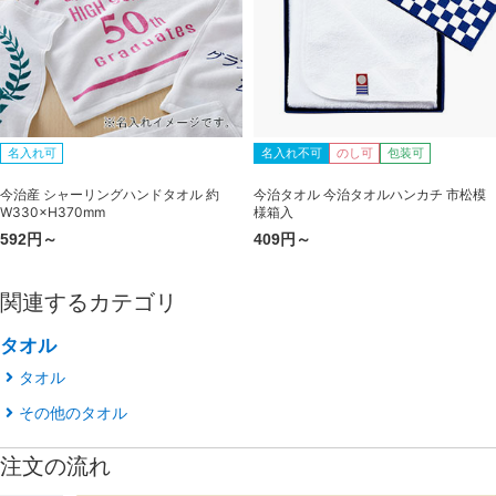
名入れ可
名入れ不可
のし可
包装可
今治産 シャーリングハンドタオル 約
今治タオル 今治タオルハンカチ 市松模
W330×H370mm
様箱入
592円～
409円～
関連するカテゴリ
タオル
タオル
その他のタオル
注文の流れ