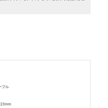
ープル
m
×23mm