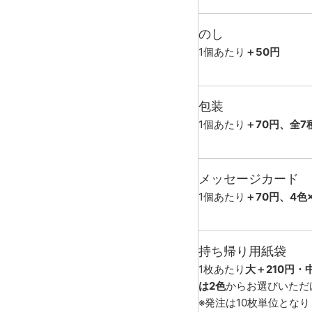
のし
1個あたり
＋50円
包装
1個あたり
＋70円、全7
メッセージカード
1個あたり
＋70円、4色
持ち帰り用紙袋
1枚あたり
大＋210円・
は2色
からお選びいただ
※発注は10枚単位とな