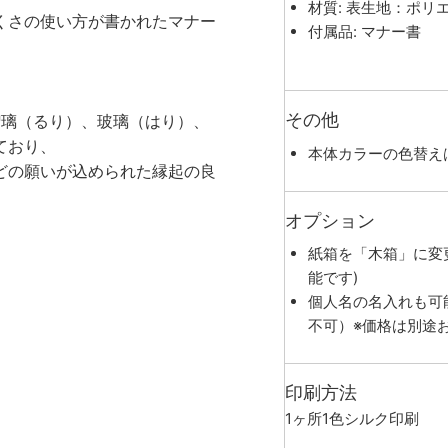
材質: 表生地：ポリ
くさの使い方が書かれたマナー
付属品: マナー書
その他
瑠璃（るり）、玻璃（はり）、
ており、
本体カラーの色替え
どの願いが込められた縁起の良
オプション
紙箱を「木箱」に変
能です)
個人名の名入れも可
不可）※価格は別途
印刷方法
1ヶ所1色シルク印刷