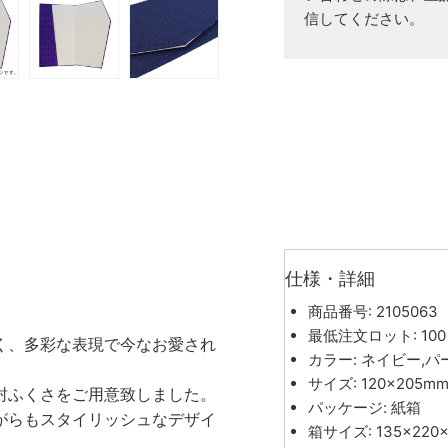
信してください。
仕様・詳細
商品番号: 2105063
最低注文ロット: 100
く、多彩な表現で今なお愛され
カラー: ネイビー,パ
サイズ: 120×205m
封ふくさをご用意致しました。
パッケージ: 紙箱
がらもスタイリッシュなデザイ
箱サイズ: 135×220