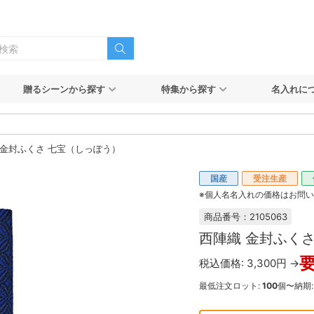
贈るシーンから探す
特集から探す
名入れに
 金封ふくさ 七宝（しっぽう）
国産
受注生産
※個人名名入れの価格はお問
商品番号：2105063
西陣織 金封ふく
税込価格: 3,300円 →
最低注文ロット:
100
個〜
納期