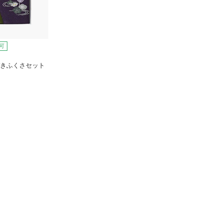
可
ぞきふくさセット