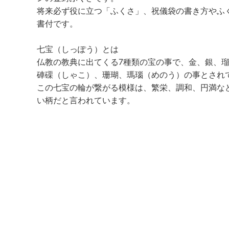
将来必ず役に立つ「ふくさ」、祝儀袋の書き方やふ
書付です。
七宝（しっぽう）とは
仏教の教典に出てくる7種類の宝の事で、金、銀、
硨磲（しゃこ）、珊瑚、瑪瑙（めのう）の事とされ
この七宝の輪が繋がる模様は、繁栄、調和、円満な
い柄だと言われています。