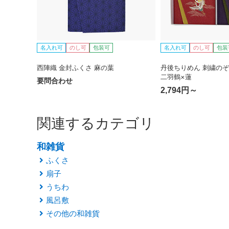
名入れ可
のし可
包装可
名入れ可
のし可
包装
西陣織 金封ふくさ 麻の葉
丹後ちりめん 刺繍の
二羽鶴×蓮
要問合わせ
2,794円～
関連するカテゴリ
和雑貨
ふくさ
扇子
うちわ
風呂敷
その他の和雑貨