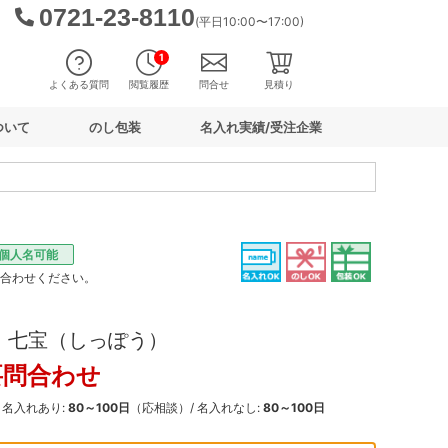
0721-23-8110
(平日10:00〜17:00)
1
よくある質問
閲覧履歴
問合せ
見積り
ついて
のし包装
名入れ実績/受注企業
個人名可能
い合わせください。
さ 七宝（しっぽう）
要問合わせ
: 名入れあり:
80～100日
（応相談）/ 名入れなし:
80～100日