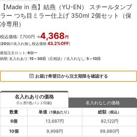
【Made in 燕】結燕（YU-EN） スチールタンブ
ラー つち目ミラー仕上げ 350ml 2個セット（保
冷専用）
4,368
税込価格: 7,700円 →
円
43.2%OFF
(
20
個の名入れ無し税込価格
)
最低注文ロット:
6
個〜
納期: 名入れあり:
15～30日
（応相談）/ 名入れなし:
5～10日
お届け希望日から注文期限を確認する
名入れありの価格
名入れなしの価格
(1ヶ所1色パッド印刷)
数量
単価
総額
（1個あたり）
（税込）
6個
13,687円
82,122円
10個
9,998円
99,980円