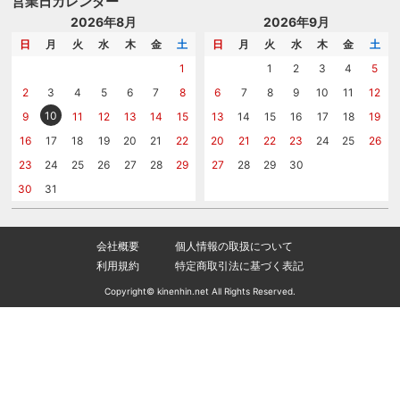
営業日カレンダー
商品選びを相談する
記念品工房の使い方
包装
名入れについて相談する
2026年8月
2026年9月
メッセージカード
カタログを請求する
日
月
火
水
木
金
土
日
月
火
水
木
金
土
紙袋
問い合わせる
1
1
2
3
4
5
2
3
4
5
6
7
8
6
7
8
9
10
11
12
10
9
11
12
13
14
15
13
14
15
16
17
18
19
16
17
18
19
20
21
22
20
21
22
23
24
25
26
23
24
25
26
27
28
29
27
28
29
30
30
31
会社概要
個人情報の取扱について
利用規約
特定商取引法に基づく表記
Copyright© kinenhin.net All Rights Reserved.