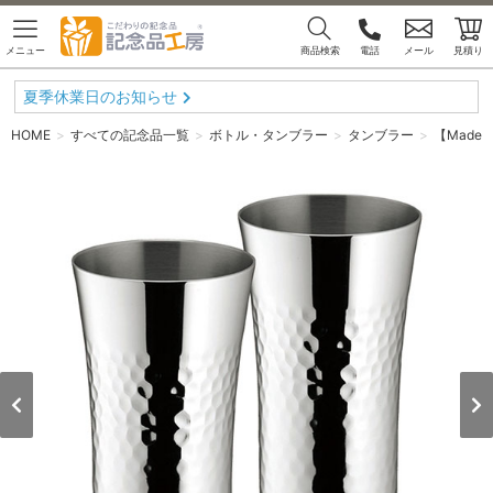
メニュー
商品検索
電話
メール
見積り
夏季休業日のお知らせ
HOME
すべての記念品一覧
ボトル・タンブラー
タンブラー
【Made