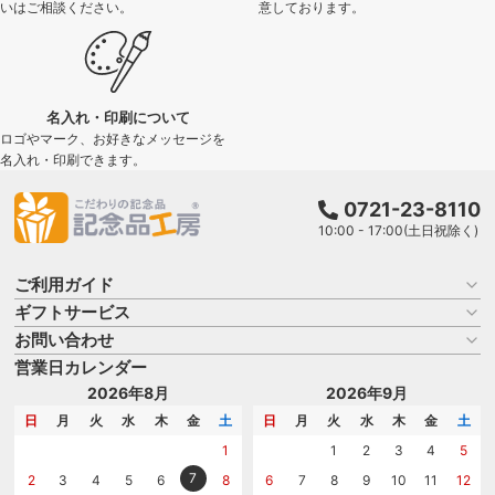
いはご相談ください。
意しております。
名入れ・印刷について
ロゴやマーク、お好きなメッセージを
名入れ・印刷できます。
0721-23-8110
10:00 - 17:00(土日祝除く)
ご利用ガイド
ギフトサービス
お買い物ガイド
よくある質問
お問い合わせ
名入れについて
はじめての記念品選び
のし
営業日カレンダー
商品選びを相談する
記念品工房の使い方
包装
名入れについて相談する
2026年8月
2026年9月
メッセージカード
カタログを請求する
日
月
火
水
木
金
土
日
月
火
水
木
金
土
紙袋
問い合わせる
1
1
2
3
4
5
7
2
3
4
5
6
8
6
7
8
9
10
11
12