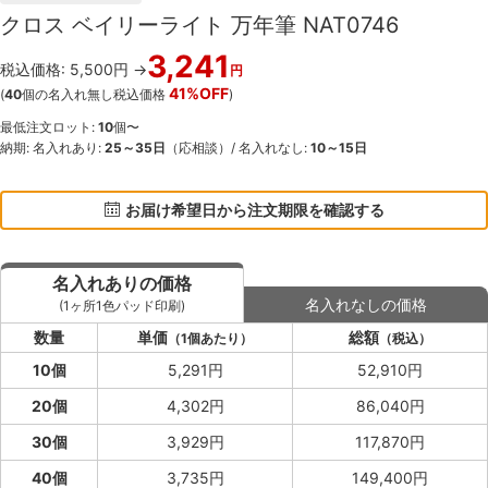
クロス ベイリーライト 万年筆 NAT0746
3,241
税込価格: 5,500円 →
円
41%OFF
(
40
個の名入れ無し税込価格
)
最低注文ロット:
10
個〜
納期: 名入れあり:
25～35日
（応相談）/ 名入れなし:
10～15日
お届け希望日から注文期限を確認する
名入れありの価格
名入れなしの価格
(1ヶ所1色パッド印刷)
数量
単価
総額
（1個あたり）
（税込）
10個
5,291円
52,910円
20個
4,302円
86,040円
30個
3,929円
117,870円
40個
3,735円
149,400円