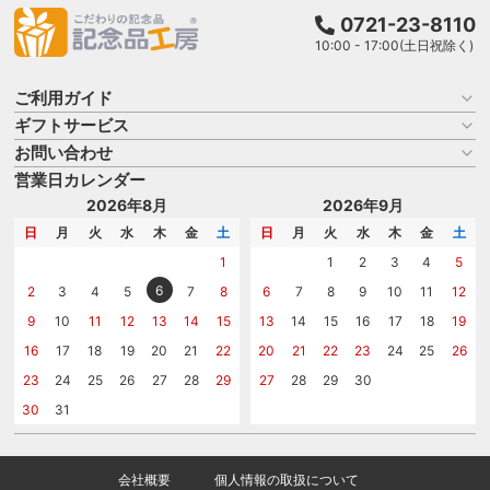
0721-23-8110
10:00 - 17:00(土日祝除く)
ご利用ガイド
ギフトサービス
お買い物ガイド
よくある質問
お問い合わせ
名入れについて
はじめての記念品選び
のし
営業日カレンダー
商品選びを相談する
記念品工房の使い方
包装
名入れについて相談する
2026年8月
2026年9月
メッセージカード
カタログを請求する
日
月
火
水
木
金
土
日
月
火
水
木
金
土
紙袋
問い合わせる
1
1
2
3
4
5
6
2
3
4
5
7
8
6
7
8
9
10
11
12
9
10
11
12
13
14
15
13
14
15
16
17
18
19
16
17
18
19
20
21
22
20
21
22
23
24
25
26
23
24
25
26
27
28
29
27
28
29
30
30
31
会社概要
個人情報の取扱について