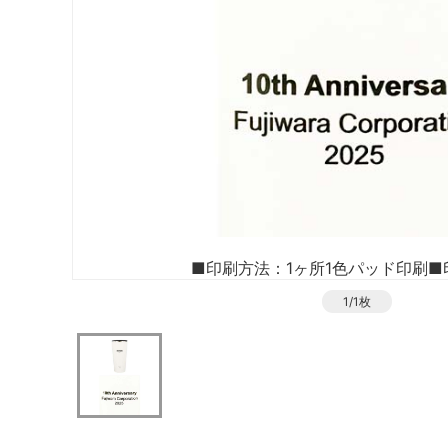
■印刷方法：1ヶ所1色パッド印刷
■
1/1枚