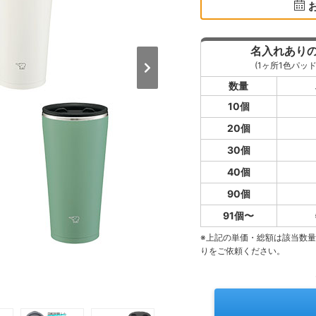
名入れあり
(1ヶ所1色パッド
数量
10個
20個
30個
40個
90個
91個〜
※上記の単価・総額は該当数
りをご依頼ください。