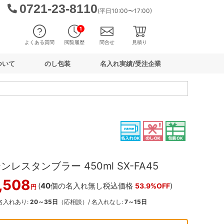
0721-23-8110
(平日10:00〜17:00)
1
よくある質問
閲覧履歴
問合せ
見積り
ついて
のし包装
名入れ実績/受注企業
レスタンブラー 450ml SX-FA45
,508
(
40
個の名入れ無し税込価格
)
53.9%OFF
円
 名入れあり:
20～35日
（応相談）/ 名入れなし:
7～15日