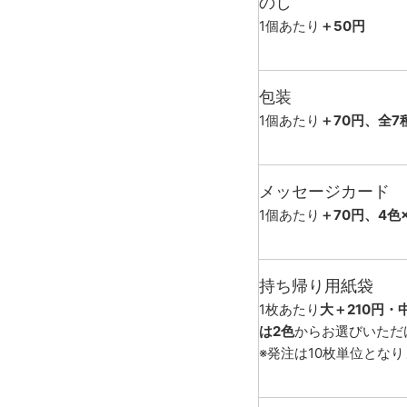
のし
1個あたり
＋50円
包装
1個あたり
＋70円、全7
メッセージカード
1個あたり
＋70円、4色
持ち帰り用紙袋
1枚あたり
大＋210円・
は2色
からお選びいただ
※発注は10枚単位とな