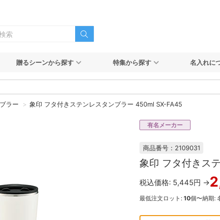
贈るシーンから探す
特集から探す
名入れに
ブラー
象印 フタ付きステンレスタンブラー 450ml SX-FA45
有名メーカー
商品番号：2109031
象印 フタ付きステン
2
税込価格: 5,445円 →
最低注文ロット:
10
個〜
納期: