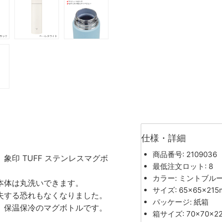
仕様・詳細
商品番号: 2109036
印 TUFF ステンレスマグボ
最低注文ロット: 8
カラー: ミントブル
本体は丸洗いできます。
サイズ: 65×65×215
失する恐れもなくなりました。
パッケージ: 紙箱
、保温保冷のマグボトルです。
箱サイズ: 70×70×2