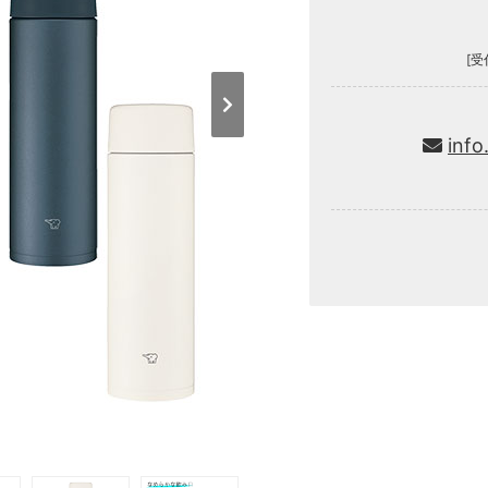
[受
info