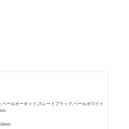
ー,ペールオーキッド,スレートブラック,ペールホワイト
mm
20mm