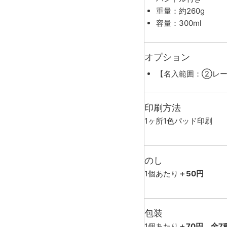
重量：約260g
容量：300ml
オプション
【名入範囲：②レー
印刷方法
1ヶ所1色パッド印刷
のし
1個あたり
＋50円
包装
1個あたり
＋70円、全7