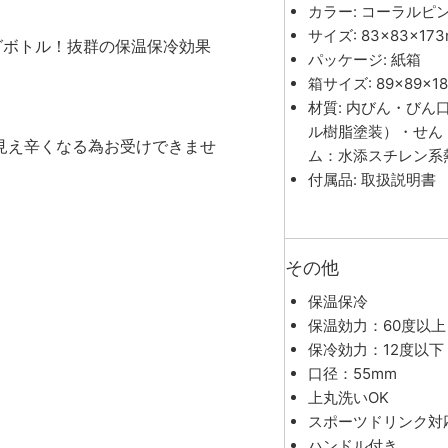
カラー: コーラルピ
サイズ: 83×83×17
グボトル！抜群の保温保冷効果
パッケージ: 紙箱
箱サイズ: 89×89×1
材質: 内びん・び
ル樹脂塗装）・せん
見え辛くなる為お受けできませ
ム：水添スチレン系
付属品: 取扱説明書
その他
保温保冷
保温効力：60度以上
保冷効力：12度以下
口径：55mm
上丸洗いOK
スポーツドリンク対
ハンドル付き