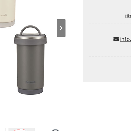
[受
info