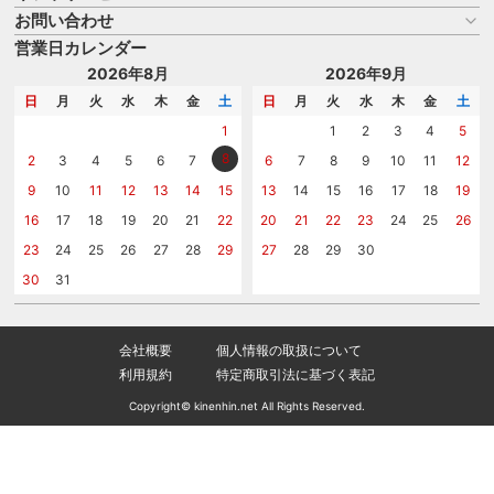
よくある質問
お問い合わせ
名入れについて
はじめての記念品選び
のし
営業日カレンダー
商品選びを相談する
記念品工房の使い方
包装
名入れについて相談する
2026年8月
2026年9月
メッセージカード
カタログを請求する
日
月
火
水
木
金
土
日
月
火
水
木
金
土
紙袋
問い合わせる
1
1
2
3
4
5
8
2
3
4
5
6
7
6
7
8
9
10
11
12
9
10
11
12
13
14
15
13
14
15
16
17
18
19
16
17
18
19
20
21
22
20
21
22
23
24
25
26
23
24
25
26
27
28
29
27
28
29
30
30
31
会社概要
個人情報の取扱について
利用規約
特定商取引法に基づく表記
Copyright© kinenhin.net All Rights Reserved.