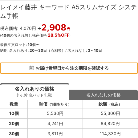
レイメイ藤井 キーワード A5スリムサイズ システ
ム手帳
2,908
税込価格: 4,070円 →
円
28.5%OFF
(
40
個の名入れ無し税込価格
)
最低注文ロット:
10
個〜
納期: 名入れあり:
20～30日
（応相談）/ 名入れなし:
3～10日
お届け希望日から注文期限を確認する
名入れありの価格
名入れなしの価格
(1ヶ所1色パッド印刷)
数量
単価
総額
（1個あたり）
（税込）
10個
5,530円
55,300円
20個
4,241円
84,820円
30個
3,811円
114,330円