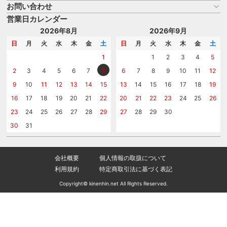
よくある質問
お問い合わせ
名入れについて
はじめての記念品選び
のし
営業日カレンダー
商品選びを相談する
記念品工房の使い方
包装
名入れについて相談する
2026年8月
2026年9月
メッセージカード
カタログを請求する
日
月
火
水
木
金
土
日
月
火
水
木
金
土
紙袋
問い合わせる
1
1
2
3
4
5
8
2
3
4
5
6
7
6
7
8
9
10
11
12
9
10
11
12
13
14
15
13
14
15
16
17
18
19
16
17
18
19
20
21
22
20
21
22
23
24
25
26
23
24
25
26
27
28
29
27
28
29
30
30
31
会社概要
個人情報の取扱について
利用規約
特定商取引法に基づく表記
Copyright© kinenhin.net All Rights Reserved.