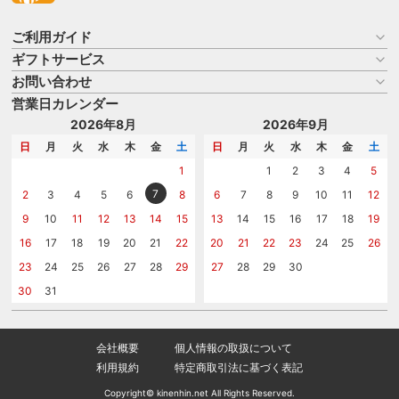
ご利用ガイド
ギフトサービス
お買い物ガイド
よくある質問
お問い合わせ
名入れについて
はじめての記念品選び
のし
営業日カレンダー
商品選びを相談する
記念品工房の使い方
包装
名入れについて相談する
2026年8月
2026年9月
メッセージカード
カタログを請求する
日
月
火
水
木
金
土
日
月
火
水
木
金
土
紙袋
問い合わせる
1
1
2
3
4
5
7
2
3
4
5
6
8
6
7
8
9
10
11
12
9
10
11
12
13
14
15
13
14
15
16
17
18
19
16
17
18
19
20
21
22
20
21
22
23
24
25
26
23
24
25
26
27
28
29
27
28
29
30
30
31
会社概要
個人情報の取扱について
利用規約
特定商取引法に基づく表記
Copyright© kinenhin.net All Rights Reserved.