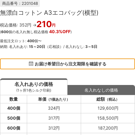
商品番号：2201048
無漂白コットン A3エコバッグ(横型)
210
税込価格: 352円 →
円
40.3%OFF
(
600
個の名入れ無し税込価格
)
最低注文ロット:
400
個〜
納期: 名入れあり:
15～20日
（応相談）/ 名入れなし:
3～5日
お届け希望日から注文期限を確認する
名入れありの価格
名入れなしの価格
(1ヶ所1色シルク印刷)
数量
単価
総額
（1個あたり）
（税込）
400個
324円
129,600円
500個
317円
158,500円
600個
312円
187,200円