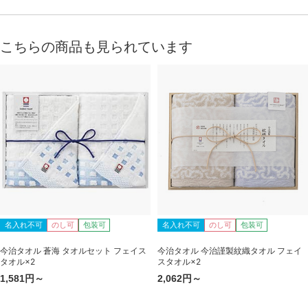
こちらの商品も見られています
名入れ不可
のし可
包装可
名入れ不可
のし可
包装可
今治タオル 蒼海 タオルセット フェイス
今治タオル 今治謹製紋織タオル フェイ
タオル×2
スタオル×2
1,581円～
2,062円～