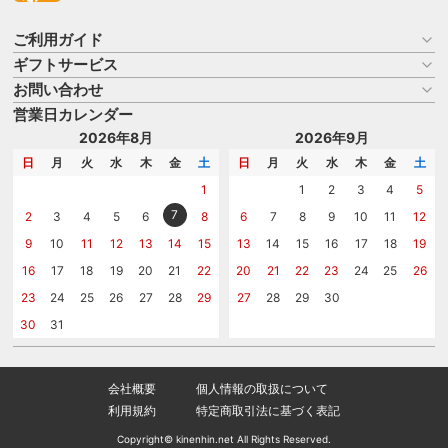
ご利用ガイド
ギフトサービス
お買い物ガイド
よくある質問
お問い合わせ
名入れについて
はじめての記念品選び
のし
営業日カレンダー
商品選びを相談する
記念品工房の使い方
包装
名入れについて相談する
2026年8月
2026年9月
メッセージカード
カタログを請求する
日
月
火
水
木
金
土
日
月
火
水
木
金
土
紙袋
問い合わせる
1
1
2
3
4
5
7
2
3
4
5
6
8
6
7
8
9
10
11
12
9
10
11
12
13
14
15
13
14
15
16
17
18
19
16
17
18
19
20
21
22
20
21
22
23
24
25
26
23
24
25
26
27
28
29
27
28
29
30
30
31
会社概要
個人情報の取扱について
利用規約
特定商取引法に基づく表記
Copyright© kinenhin.net All Rights Reserved.