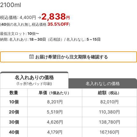
2100ml
2,838
税込価格: 4,400円 →
円
35.5%OFF
(
40
個の名入れ無し税込価格
)
最低注文ロット:
10
個〜
納期: 名入れあり:
18～30日
（応相談）/ 名入れなし:
5～15日
お届け希望日から注文期限を確認する
名入れありの価格
名入れなしの価格
(1ヶ所1色パッド印刷)
数量
単価
総額
（1個あたり）
（税込）
10個
8,201円
82,010円
20個
5,519円
110,380円
30個
4,626円
138,780円
40個
4,179円
167,160円