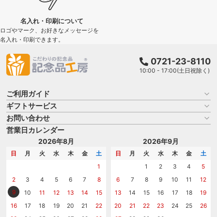
名入れ・印刷について
ロゴやマーク、お好きなメッセージを
名入れ・印刷できます。
0721-23-8110
10:00 - 17:00(土日祝除く)
ご利用ガイド
ギフトサービス
お買い物ガイド
よくある質問
お問い合わせ
名入れについて
はじめての記念品選び
のし
営業日カレンダー
商品選びを相談する
記念品工房の使い方
包装
名入れについて相談する
2026年8月
2026年9月
メッセージカード
カタログを請求する
日
月
火
水
木
金
土
日
月
火
水
木
金
土
紙袋
問い合わせる
1
1
2
3
4
5
2
3
4
5
6
7
8
6
7
8
9
10
11
12
9
10
11
12
13
14
15
13
14
15
16
17
18
19
16
17
18
19
20
21
22
20
21
22
23
24
25
26