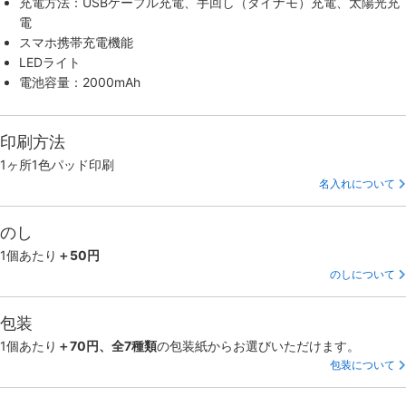
充電方法：USBケーブル充電、手回し（ダイナモ）充電、太陽光充
電
スマホ携帯充電機能
LEDライト
電池容量：2000mAh
印刷方法
1ヶ所1色パッド印刷
名入れについて
のし
1個あたり
＋50円
のしについて
包装
1個あたり
＋70円、全7種類
の包装紙からお選びいただけます。
包装について