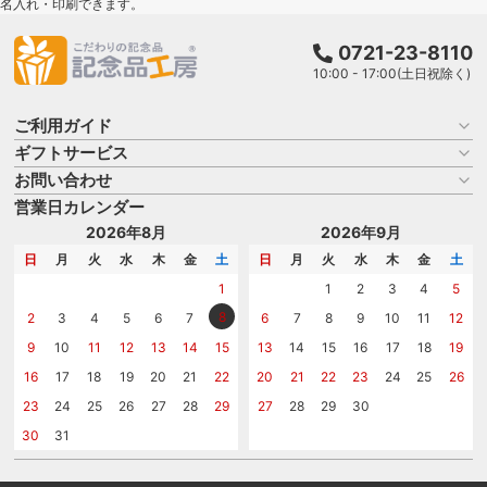
名入れ・印刷できます。
0721-23-8110
10:00 - 17:00(土日祝除く)
ご利用ガイド
ギフトサービス
お買い物ガイド
よくある質問
お問い合わせ
名入れについて
はじめての記念品選び
のし
営業日カレンダー
商品選びを相談する
記念品工房の使い方
包装
名入れについて相談する
2026年8月
2026年9月
メッセージカード
カタログを請求する
日
月
火
水
木
金
土
日
月
火
水
木
金
土
紙袋
問い合わせる
1
1
2
3
4
5
8
2
3
4
5
6
7
6
7
8
9
10
11
12
9
10
11
12
13
14
15
13
14
15
16
17
18
19
16
17
18
19
20
21
22
20
21
22
23
24
25
26
23
24
25
26
27
28
29
27
28
29
30
30
31