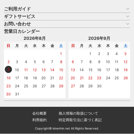
ご利用ガイド
ギフトサービス
お買い物ガイド
よくある質問
お問い合わせ
名入れについて
はじめての記念品選び
のし
営業日カレンダー
商品選びを相談する
記念品工房の使い方
包装
名入れについて相談する
2026年8月
2026年9月
メッセージカード
カタログを請求する
日
月
火
水
木
金
土
日
月
火
水
木
金
土
紙袋
問い合わせる
1
1
2
3
4
5
2
3
4
5
6
7
8
6
7
8
9
10
11
12
9
10
11
12
13
14
15
13
14
15
16
17
18
19
16
17
18
19
20
21
22
20
21
22
23
24
25
26
23
24
25
26
27
28
29
27
28
29
30
30
31
会社概要
個人情報の取扱について
利用規約
特定商取引法に基づく表記
Copyright© kinenhin.net All Rights Reserved.