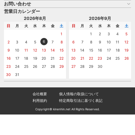
よくある質問
お問い合わせ
名入れについて
はじめての記念品選び
のし
営業日カレンダー
商品選びを相談する
記念品工房の使い方
包装
名入れについて相談する
2026年8月
2026年9月
メッセージカード
カタログを請求する
日
月
火
水
木
金
土
日
月
火
水
木
金
土
紙袋
問い合わせる
1
1
2
3
4
5
6
2
3
4
5
7
8
6
7
8
9
10
11
12
9
10
11
12
13
14
15
13
14
15
16
17
18
19
16
17
18
19
20
21
22
20
21
22
23
24
25
26
23
24
25
26
27
28
29
27
28
29
30
30
31
会社概要
個人情報の取扱について
利用規約
特定商取引法に基づく表記
Copyright© kinenhin.net All Rights Reserved.