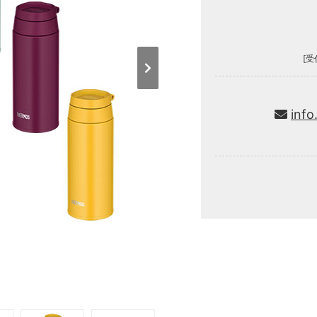
[受
info