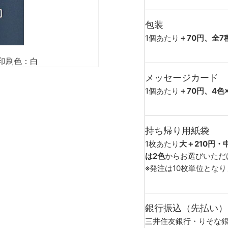
包装
1個あたり
＋70円、全7
印刷色：白
メッセージカード
1個あたり
＋70円、4色
持ち帰り用紙袋
1枚あたり
大＋210円・
は2色
からお選びいただ
※発注は10枚単位とな
銀行振込（先払い）
三井住友銀行・りそな