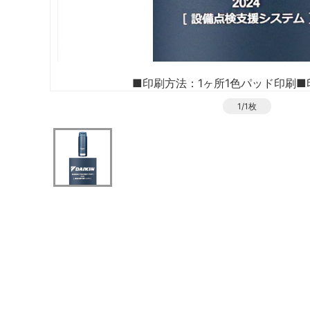
■印刷方法：1ヶ所1色パッド印刷
■
1/1枚