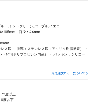
ブルー,ミントグリーン,パープル,イエロー
0×195mm・口径：44mm
08mm
ンレス鋼 ・ 胴部：ステンレス鋼（アクリル樹脂塗装） ・
ン（発泡ポリプロピレン内蔵） ・ パッキン：シリコー
最低注文ロットについて
72度以上
：9度以下