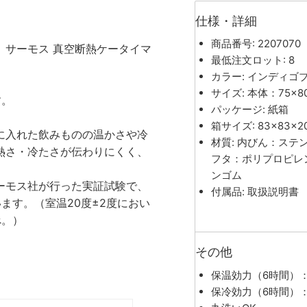
仕様・詳細
商品番号: 2207070
 サーモス 真空断熱ケータイマ
最低注文ロット: 8
カラー: インディゴ
サイズ: 本体：75×8
す。
パッケージ: 紙箱
箱サイズ: 83×83×2
に入れた飲みものの温かさや冷
材質: 内びん：ステ
熱さ・冷たさが伝わりにくく、
フタ：ポリプロピレ
ンゴム
ーモス社が行った実証試験で、
付属品: 取扱説明書
ます。（室温20度±2度におい
べ。）
その他
保温効力（6時間）：
保冷効力（6時間）