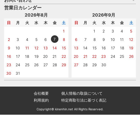
はじめての記念品選び
のし
営業日カレンダー
商品選びを相談する
記念品工房の使い方
包装
名入れについて相談する
2026年8月
2026年9月
メッセージカード
カタログを請求する
日
月
火
水
木
金
土
日
月
火
水
木
金
土
紙袋
問い合わせる
1
1
2
3
4
5
7
2
3
4
5
6
8
6
7
8
9
10
11
12
9
10
11
12
13
14
15
13
14
15
16
17
18
19
16
17
18
19
20
21
22
20
21
22
23
24
25
26
23
24
25
26
27
28
29
27
28
29
30
30
31
会社概要
個人情報の取扱について
利用規約
特定商取引法に基づく表記
Copyright© kinenhin.net All Rights Reserved.