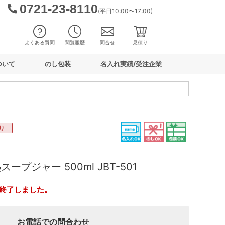
0721-23-8110
(平日10:00〜17:00)
よくある質問
閲覧履歴
問合せ
見積り
ついて
のし包装
名入れ実績/受注企業
り
ープジャー 500ml JBT-501
終了しました。
お電話での問合わせ