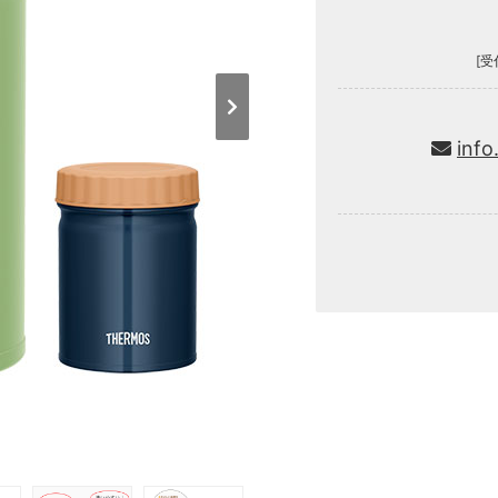
[受
info