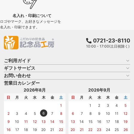
名入れ・印刷について
ロゴやマーク、お好きなメッセージを
名入れ・印刷できます。
0721-23-8110
10:00 - 17:00(土日祝除く)
ご利用ガイド
ギフトサービス
お買い物ガイド
よくある質問
お問い合わせ
名入れについて
はじめての記念品選び
のし
営業日カレンダー
商品選びを相談する
記念品工房の使い方
包装
名入れについて相談する
2026年8月
2026年9月
メッセージカード
カタログを請求する
日
月
火
水
木
金
土
日
月
火
水
木
金
土
紙袋
問い合わせる
1
1
2
3
4
5
6
2
3
4
5
7
8
6
7
8
9
10
11
12
9
10
11
12
13
14
15
13
14
15
16
17
18
19
16
17
18
19
20
21
22
20
21
22
23
24
25
26