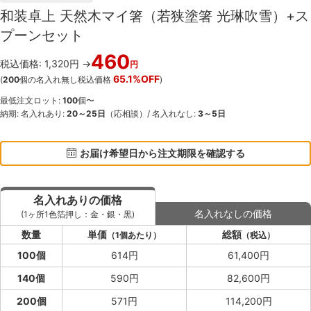
和装卓上 天然木マイ箸（若狭塗箸 光琳吹雪）+ス
プーンセット
460
税込価格: 1,320円 →
円
65.1%OFF
(
200
個の名入れ無し税込価格
)
最低注文ロット:
100
個〜
納期: 名入れあり:
20～25日
（応相談）/ 名入れなし:
3～5日
お届け希望日から注文期限を確認する
名入れありの価格
名入れなしの価格
(1ヶ所1色箔押し：金・銀・黒)
数量
単価
総額
（1個あたり）
（税込）
100個
614円
61,400円
140個
590円
82,600円
200個
571円
114,200円