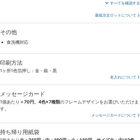
すべてを確認する
最低注文ロットについて
その他
食洗機対応
印刷方法
1ヶ所1色箔押し：金・銀・黒
名入れについて
メッセージカード
1個あたり
＋70円、4色×7種類
のフレームデザインをお選びいただけま
す。
メッセージカードについて
持ち帰り用紙袋
1枚あたり
大＋210円・中＋160円・小＋140円、サイズ大・中は3色、