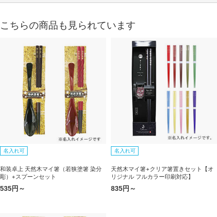
こちらの商品も見られています
名入れ可
名入れ可
和装卓上 天然木マイ箸（若狭塗箸 染分
天然木マイ箸+クリア箸置きセット【オ
彫）+スプーンセット
リジナル フルカラー印刷対応】
535円～
835円～