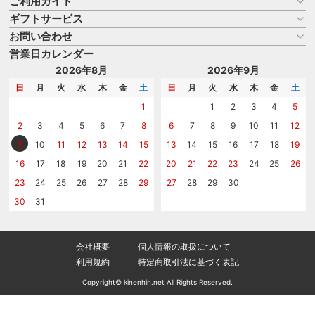
ご利用ガイド
ギフトサービス
お買い物ガイド
よくある質問
お問い合わせ
名入れについて
はじめての記念品選び
のし
営業日カレンダー
商品選びを相談する
記念品工房の使い方
包装
名入れについて相談する
2026年8月
2026年9月
メッセージカード
カタログを請求する
日
月
火
水
木
金
土
日
月
火
水
木
金
土
紙袋
問い合わせる
1
1
2
3
4
5
2
3
4
5
6
7
8
6
7
8
9
10
11
12
9
10
11
12
13
14
15
13
14
15
16
17
18
19
16
17
18
19
20
21
22
20
21
22
23
24
25
26
23
24
25
26
27
28
29
27
28
29
30
30
31
会社概要
個人情報の取扱について
利用規約
特定商取引法に基づく表記
Copyright© kinenhin.net All Rights Reserved.