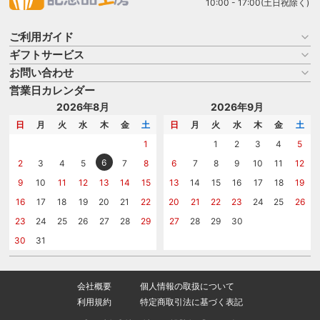
10:00 - 17:00(土日祝除く)
ご利用ガイド
ギフトサービス
お買い物ガイド
よくある質問
お問い合わせ
名入れについて
はじめての記念品選び
のし
営業日カレンダー
商品選びを相談する
記念品工房の使い方
包装
名入れについて相談する
2026年8月
2026年9月
メッセージカード
カタログを請求する
日
月
火
水
木
金
土
日
月
火
水
木
金
土
紙袋
問い合わせる
1
1
2
3
4
5
6
2
3
4
5
7
8
6
7
8
9
10
11
12
9
10
11
12
13
14
15
13
14
15
16
17
18
19
16
17
18
19
20
21
22
20
21
22
23
24
25
26
23
24
25
26
27
28
29
27
28
29
30
30
31
会社概要
個人情報の取扱について
利用規約
特定商取引法に基づく表記