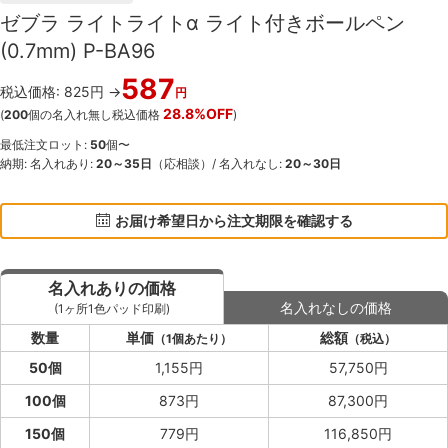
ゼブラ ライトライトα ライト付きボールペン
(0.7mm) P-BA96
587
税込価格: 825円 →
円
28.8%OFF
(
200
個の名入れ無し税込価格
)
最低注文ロット:
50
個〜
納期: 名入れあり:
20～35日
（応相談）/ 名入れなし:
20～30日
お届け希望日から注文期限を確認する
名入れありの価格
名入れなしの価格
(1ヶ所1色パッド印刷)
数量
単価
総額
（1個あたり）
（税込）
50個
1,155円
57,750円
100個
873円
87,300円
150個
779円
116,850円