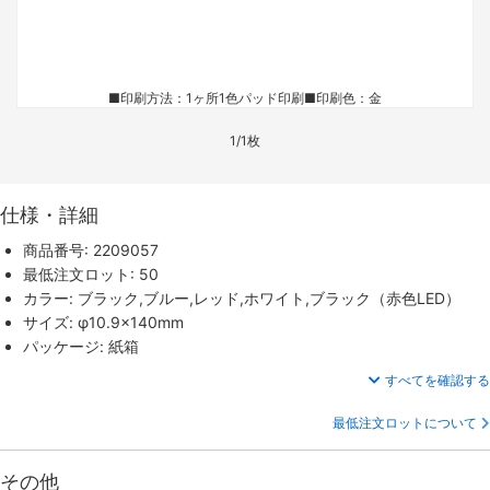
■印刷方法：1ヶ所1色パッド印刷
■印刷色：金
1/1枚
仕様・詳細
商品番号: 2209057
最低注文ロット: 50
カラー: ブラック,ブルー,レッド,ホワイト,ブラック（赤色LED）
サイズ: φ10.9×140mm
パッケージ: 紙箱
すべてを確認する
最低注文ロットについて
その他