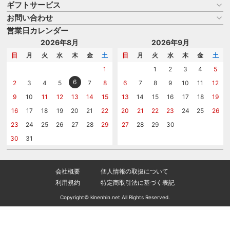
ギフトサービス
お買い物ガイド
よくある質問
お問い合わせ
名入れについて
はじめての記念品選び
のし
営業日カレンダー
商品選びを相談する
記念品工房の使い方
包装
名入れについて相談する
2026年8月
2026年9月
メッセージカード
カタログを請求する
日
月
火
水
木
金
土
日
月
火
水
木
金
土
紙袋
問い合わせる
1
1
2
3
4
5
6
2
3
4
5
7
8
6
7
8
9
10
11
12
9
10
11
12
13
14
15
13
14
15
16
17
18
19
16
17
18
19
20
21
22
20
21
22
23
24
25
26
23
24
25
26
27
28
29
27
28
29
30
30
31
会社概要
個人情報の取扱について
利用規約
特定商取引法に基づく表記
Copyright© kinenhin.net All Rights Reserved.