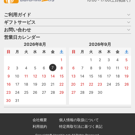
10:00 - 17:00(土日祝除く)
ご利用ガイド
ギフトサービス
お買い物ガイド
よくある質問
お問い合わせ
名入れについて
はじめての記念品選び
のし
営業日カレンダー
商品選びを相談する
記念品工房の使い方
包装
名入れについて相談する
2026年8月
2026年9月
メッセージカード
カタログを請求する
日
月
火
水
木
金
土
日
月
火
水
木
金
土
紙袋
問い合わせる
1
1
2
3
4
5
7
2
3
4
5
6
8
6
7
8
9
10
11
12
9
10
11
12
13
14
15
13
14
15
16
17
18
19
16
17
18
19
20
21
22
20
21
22
23
24
25
26
23
24
25
26
27
28
29
27
28
29
30
30
31
会社概要
個人情報の取扱について
利用規約
特定商取引法に基づく表記