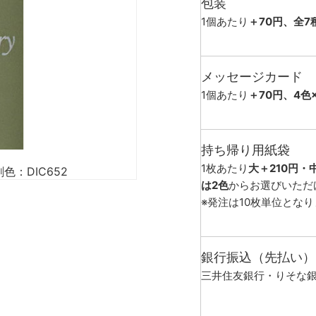
包装
1個あたり
＋70円、全7
メッセージカード
1個あたり
＋70円、4色
持ち帰り用紙袋
1枚あたり
大＋210円・
色：DIC652
は2色
からお選びいただ
※発注は10枚単位とな
銀行振込（先払い）
三井住友銀行・りそな