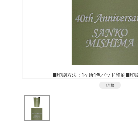
■印刷方法：1ヶ所1色パッド印刷
■印刷
1/1枚