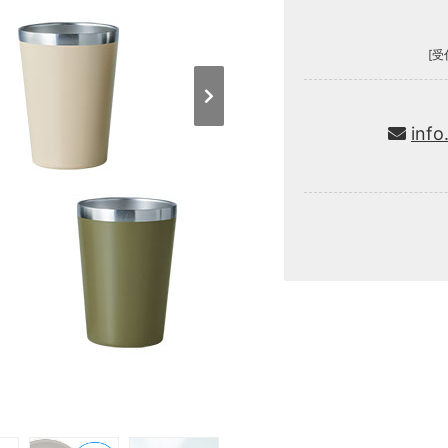
[受
info