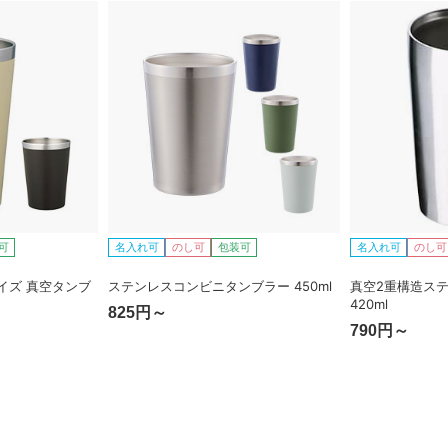
可
名入れ可
のし可
包装可
名入れ可
のし可
イズ 真空タンブ
ステンレスコンビニタンブラー 450ml
真空2重構造ス
420ml
825円～
790円～