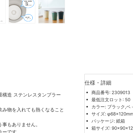
仕様・詳細
商品番号: 2309013
重構造 ステンレスタンブラー
最低注文ロット: 50
カラー: ブラック,ベ
飲み物を入れても熱くなること
サイズ: φ68×120m
パッケージ: 紙箱
う事もありません。
箱サイズ: 90×90×1
ラーです。