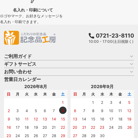
名入れ・印刷について
ロゴやマーク、お好きなメッセージを
名入れ・印刷できます。
0721-23-8110
10:00 - 17:00(土日祝除く)
ご利用ガイド
ギフトサービス
お買い物ガイド
よくある質問
お問い合わせ
名入れについて
はじめての記念品選び
のし
営業日カレンダー
商品選びを相談する
記念品工房の使い方
包装
名入れについて相談する
2026年8月
2026年9月
メッセージカード
カタログを請求する
日
月
火
水
木
金
土
日
月
火
水
木
金
土
紙袋
問い合わせる
1
1
2
3
4
5
8
2
3
4
5
6
7
6
7
8
9
10
11
12
9
10
11
12
13
14
15
13
14
15
16
17
18
19
16
17
18
19
20
21
22
20
21
22
23
24
25
26
23
24
25
26
27
28
29
27
28
29
30