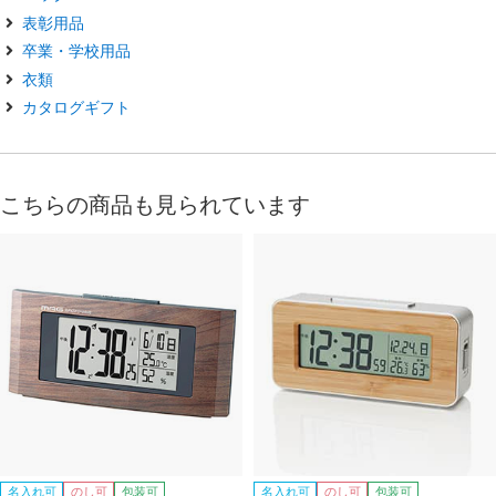
表彰用品
卒業・学校用品
衣類
カタログギフト
こちらの商品も見られています
名入れ可
のし可
包装可
名入れ可
のし可
包装可