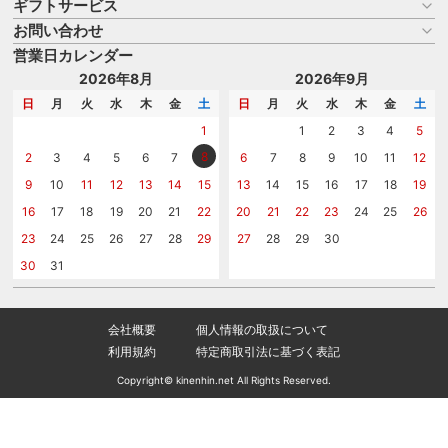
ギフトサービス
お買い物ガイド
よくある質問
お問い合わせ
名入れについて
はじめての記念品選び
のし
営業日カレンダー
商品選びを相談する
記念品工房の使い方
包装
名入れについて相談する
2026年8月
2026年9月
メッセージカード
カタログを請求する
日
月
火
水
木
金
土
日
月
火
水
木
金
土
紙袋
問い合わせる
1
1
2
3
4
5
8
2
3
4
5
6
7
6
7
8
9
10
11
12
9
10
11
12
13
14
15
13
14
15
16
17
18
19
16
17
18
19
20
21
22
20
21
22
23
24
25
26
23
24
25
26
27
28
29
27
28
29
30
30
31
会社概要
個人情報の取扱について
利用規約
特定商取引法に基づく表記
Copyright© kinenhin.net All Rights Reserved.