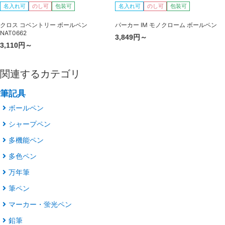
名入れ可
のし可
包装可
名入れ可
のし可
包装可
クロス コベントリー ボールペン
パーカー IM モノクローム ボールペン
NAT0662
3,849円～
3,110円～
関連するカテゴリ
筆記具
ボールペン
シャープペン
多機能ペン
多色ペン
万年筆
筆ペン
マーカー・蛍光ペン
鉛筆