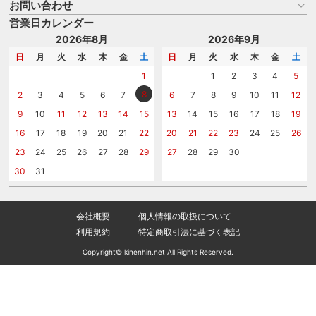
よくある質問
お問い合わせ
名入れについて
はじめての記念品選び
のし
営業日カレンダー
商品選びを相談する
記念品工房の使い方
包装
名入れについて相談する
2026年8月
2026年9月
メッセージカード
カタログを請求する
日
月
火
水
木
金
土
日
月
火
水
木
金
土
紙袋
問い合わせる
1
1
2
3
4
5
8
2
3
4
5
6
7
6
7
8
9
10
11
12
9
10
11
12
13
14
15
13
14
15
16
17
18
19
16
17
18
19
20
21
22
20
21
22
23
24
25
26
23
24
25
26
27
28
29
27
28
29
30
30
31
会社概要
個人情報の取扱について
利用規約
特定商取引法に基づく表記
Copyright© kinenhin.net All Rights Reserved.