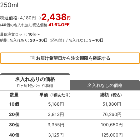
250ml
2,438
税込価格: 4,180円 →
円
41.6%OFF
(
40
個の名入れ無し税込価格
)
最低注文ロット:
10
個〜
納期: 名入れあり:
20～30日
（応相談）/ 名入れなし:
3～10日
お届け希望日から注文期限を確認する
名入れありの価格
名入れなしの価格
(1ヶ所1色パッド印刷)
数量
単価
総額
（1個あたり）
（税込）
10個
5,188円
51,880円
20個
3,813円
76,260円
30個
3,355円
100,650円
40個
3,125円
125,000円