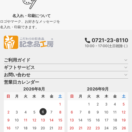
名入れ・印刷について
ロゴやマーク、お好きなメッセージを
名入れ・印刷できます。
0721-23-8110
10:00 - 17:00(土日祝除く)
ご利用ガイド
ギフトサービス
お買い物ガイド
よくある質問
お問い合わせ
名入れについて
はじめての記念品選び
のし
営業日カレンダー
商品選びを相談する
記念品工房の使い方
包装
名入れについて相談する
2026年8月
2026年9月
メッセージカード
カタログを請求する
日
月
火
水
木
金
土
日
月
火
水
木
金
土
紙袋
問い合わせる
1
1
2
3
4
5
6
2
3
4
5
7
8
6
7
8
9
10
11
12
9
10
11
12
13
14
15
13
14
15
16
17
18
19
16
17
18
19
20
21
22
20
21
22
23
24
25
26