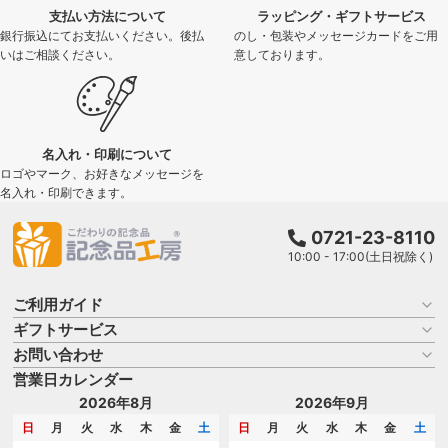
支払い方法について
ラッピング・ギフトサービス
銀行振込にてお支払いください。後払
のし・包装やメッセージカードをご用
いはご相談ください。
意しております。
名入れ・印刷について
ロゴやマーク、お好きなメッセージを
名入れ・印刷できます。
0721-23-8110
10:00 - 17:00(土日祝除く)
ご利用ガイド
ギフトサービス
お買い物ガイド
よくある質問
お問い合わせ
名入れについて
はじめての記念品選び
のし
営業日カレンダー
商品選びを相談する
記念品工房の使い方
包装
名入れについて相談する
2026年8月
2026年9月
メッセージカード
カタログを請求する
日
月
火
水
木
金
土
日
月
火
水
木
金
土
紙袋
問い合わせる