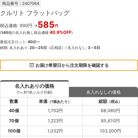
商品番号：2407064
クルリト フラットバッグ
585
税込価格: 990円 →
円
40.9%OFF
(
140
個の名入れ無し税込価格
)
最低注文ロット:
40
個〜
納期: 名入れあり:
20～25日
（応相談）/ 名入れなし:
3～5日
お届け希望日から注文期限を確認する
名入れありの価格
名入れなしの価格
(1ヶ所1色シルク印刷)
数量
単価
総額
（1個あたり）
（税込）
40個
1,702円
68,080円
70個
1,223円
85,610円
100個
1,032円
103,200円