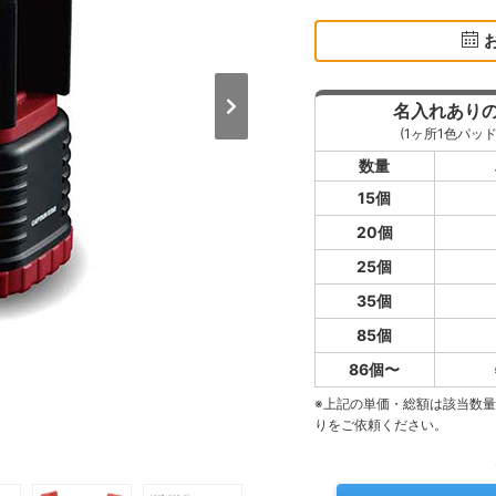
名入れあり
(1ヶ所1色パッド
数量
15個
20個
25個
35個
85個
86個〜
※上記の単価・総額は該当数
りをご依頼ください。