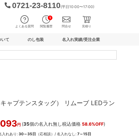
0721-23-8110
(平日10:00〜17:00)
1
よくある質問
閲覧履歴
問合せ
見積り
ついて
のし包装
名入れ実績/受注企業
AG（キャプテンスタッグ） リムーブ LEDラン
,093
(
35
個の名入れ無し税込価格
)
58.6%OFF
円
 名入れあり:
30～35日
（応相談）/ 名入れなし:
7～15日