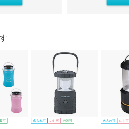
す
装可
名入れ可
のし可
包装可
名入れ可
のし可