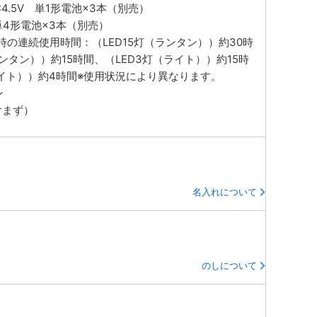
4.5V 単1形電池×3本（別売）
 単4形電池×3本（別売）
の連続使用時間：（LED15灯（ランタン））約30時
ランタン））約15時間、（LED3灯（ライト））約15時
ライト））約4時間※使用状況により異なります。
ン
含まず）
名入れについて
のしについて