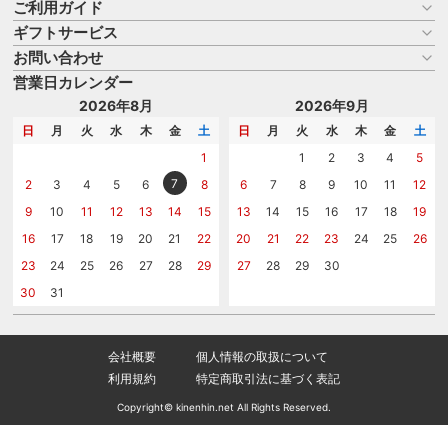
ご利用ガイド
ギフトサービス
お買い物ガイド
よくある質問
お問い合わせ
名入れについて
はじめての記念品選び
のし
営業日カレンダー
商品選びを相談する
記念品工房の使い方
包装
名入れについて相談する
2026年8月
2026年9月
メッセージカード
カタログを請求する
日
月
火
水
木
金
土
日
月
火
水
木
金
土
紙袋
問い合わせる
1
1
2
3
4
5
7
2
3
4
5
6
8
6
7
8
9
10
11
12
9
10
11
12
13
14
15
13
14
15
16
17
18
19
16
17
18
19
20
21
22
20
21
22
23
24
25
26
23
24
25
26
27
28
29
27
28
29
30
30
31
会社概要
個人情報の取扱について
利用規約
特定商取引法に基づく表記
Copyright© kinenhin.net All Rights Reserved.