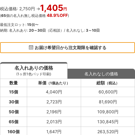
1,405
税込価格: 2,750円 →
円
48.9%OFF
(
65
個の名入れ無し税込価格
)
最低注文ロット:
15
個〜
納期: 名入れあり:
20～30日
（応相談）/ 名入れなし:
3～10日
お届け希望日から注文期限を確認する
名入れありの価格
名入れなしの価格
(1ヶ所1色パッド印刷)
数量
単価
総額
（1個あたり）
（税込）
15個
4,040円
60,600円
30個
2,723円
81,690円
50個
2,196円
109,800円
65個
2,013円
130,845円
160個
1,647円
263,520円