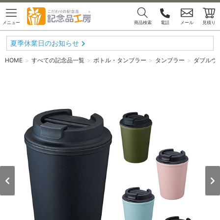
メニュー
商品検索
電話
メール
見積り
夏季休業日のお知らせ
HOME
すべての記念品一覧
ボトル・タンブラー
タンブラー
ダブルウ