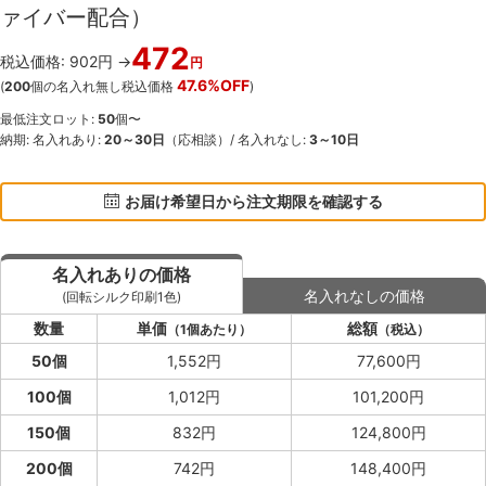
ァイバー配合）
472
税込価格: 902円 →
円
47.6%OFF
(
200
個の名入れ無し税込価格
)
最低注文ロット:
50
個〜
納期: 名入れあり:
20～30日
（応相談）/ 名入れなし:
3～10日
お届け希望日から注文期限を確認する
名入れありの価格
名入れなしの価格
(回転シルク印刷1色)
数量
単価
総額
（1個あたり）
（税込）
50個
1,552円
77,600円
100個
1,012円
101,200円
150個
832円
124,800円
200個
742円
148,400円