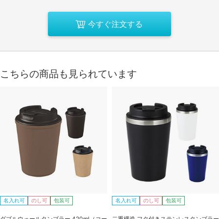
今すぐ注文する
こちらの商品も見られています
名入れ可
のし可
包装可
名入れ可
のし可
包装可
ダブルウォールタンブラー 420ml（コー
二重構造 フタ付きステンレスタンブラー