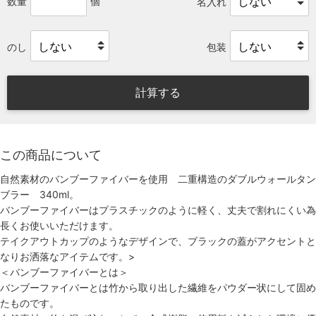
数量
個
名入れ
のし
包装
計算する
この商品について
自然素材のバンブーファイバーを使用 二重構造のダブルウォールタン
ブラー 340ml。
バンブーファイバーはプラスチックのように軽く、丈夫で割れにくい為
長くお使いいただけます。
テイクアウトカップのようなデザインで、ブラックの蓋がアクセントと
なりお洒落なアイテムです。
>
＜バンブーファイバーとは＞
バンブーファイバーとは竹から取り出した繊維をパウダー状にして固め
たものです。