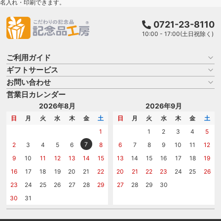
名入れ・印刷できます。
0721-23-8110
10:00 - 17:00(土日祝除く)
ご利用ガイド
ギフトサービス
お買い物ガイド
よくある質問
お問い合わせ
名入れについて
はじめての記念品選び
のし
営業日カレンダー
商品選びを相談する
記念品工房の使い方
包装
名入れについて相談する
2026年8月
2026年9月
メッセージカード
カタログを請求する
日
月
火
水
木
金
土
日
月
火
水
木
金
土
紙袋
問い合わせる
1
1
2
3
4
5
7
2
3
4
5
6
8
6
7
8
9
10
11
12
9
10
11
12
13
14
15
13
14
15
16
17
18
19
16
17
18
19
20
21
22
20
21
22
23
24
25
26
23
24
25
26
27
28
29
27
28
29
30
30
31