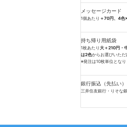
メッセージカード
1個あたり
＋70円、4色
持ち帰り用紙袋
1枚あたり
大＋210円・
は2色
からお選びいただ
※発注は10枚単位とな
銀行振込（先払い）
三井住友銀行・りそな