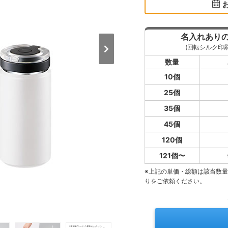
名入れあり
(回転シルク印刷
数量
10個
25個
35個
45個
120個
121個〜
※上記の単価・総額は該当数
りをご依頼ください。