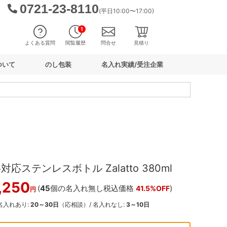
0721-23-8110
(平日10:00〜17:00)
1
よくある質問
閲覧履歴
問合せ
見積り
ついて
のし包装
名入れ実績/受注企業
応ステンレスボトル Zalatto 380ml
,250
(
45
個の名入れ無し税込価格
)
41.5%OFF
円
 名入れあり:
20～30日
（応相談）/ 名入れなし:
3～10日