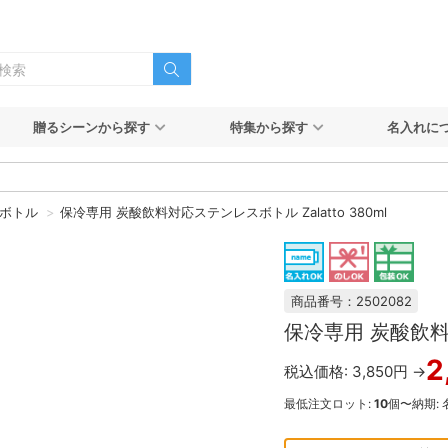
贈るシーンから探す
特集から探す
名入れに
ボトル
保冷専用 炭酸飲料対応ステンレスボトル Zalatto 380ml
商品番号：2502082
保冷専用 炭酸飲料対
2
税込価格: 3,850円 →
最低注文ロット:
10
個〜
納期: