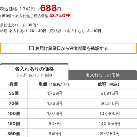
688
税込価格: 1,342円 →
円
48.7%OFF
(
150
個の名入れ無し税込価格
)
最低注文ロット:
35
個〜
納期: 名入れあり:
20～30日
（応相談）/ 名入れなし:
3～10日
お届け希望日から注文期限を確認する
名入れありの価格
名入れなしの価格
(1ヶ所1色パッド印刷)
数量
単価
総額
（1個あたり）
（税込）
35個
1,769円
61,915円
70個
1,233円
86,310円
100個
1,073円
107,300円
150個
937円
140,550円
350個
849円
297,150円