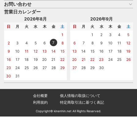
よくある質問
お問い合わせ
名入れについて
はじめての記念品選び
のし
営業日カレンダー
商品選びを相談する
記念品工房の使い方
包装
名入れについて相談する
2026年8月
2026年9月
メッセージカード
カタログを請求する
日
月
火
水
木
金
土
日
月
火
水
木
金
土
紙袋
問い合わせる
1
1
2
3
4
5
7
2
3
4
5
6
8
6
7
8
9
10
11
12
9
10
11
12
13
14
15
13
14
15
16
17
18
19
16
17
18
19
20
21
22
20
21
22
23
24
25
26
23
24
25
26
27
28
29
27
28
29
30
30
31
会社概要
個人情報の取扱について
利用規約
特定商取引法に基づく表記
Copyright© kinenhin.net All Rights Reserved.