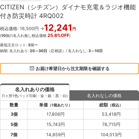
CITIZEN（シチズン）ダイナモ充電＆ラジオ機能
付き防災時計 4RQ002
12,241
税込価格: 16,500円 →
円
25.8%OFF
(
10
個の名入れ無し税込価格
)
最低注文ロット:
3
個〜
納期: 名入れあり:
20～30日
（応相談）/ 名入れなし:
3～10日
お届け希望日から注文期限を確認する
名入れありの価格
名入れなしの価格
(1ヶ所1色パッド印刷：金・銀・黒・白)
数量
単価
総額
（1個あたり）
（税込）
3個
17,806円
53,418円
5個
15,743円
78,715円
7個
14,859円
104,013円