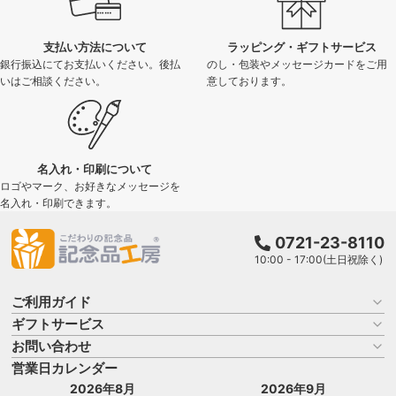
支払い方法について
ラッピング・ギフトサービス
銀行振込にてお支払いください。後払
のし・包装やメッセージカードをご用
いはご相談ください。
意しております。
名入れ・印刷について
ロゴやマーク、お好きなメッセージを
名入れ・印刷できます。
0721-23-8110
10:00 - 17:00(土日祝除く)
ご利用ガイド
ギフトサービス
お買い物ガイド
よくある質問
お問い合わせ
名入れについて
はじめての記念品選び
のし
営業日カレンダー
商品選びを相談する
記念品工房の使い方
包装
名入れについて相談する
2026年8月
2026年9月