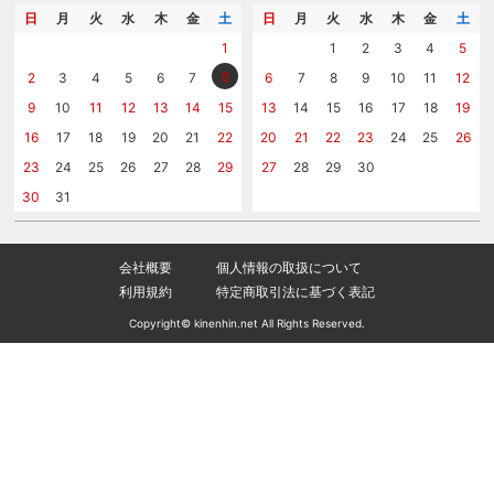
メッセージカード
カタログを請求する
日
月
火
水
木
金
土
日
月
火
水
木
金
土
紙袋
問い合わせる
1
1
2
3
4
5
8
2
3
4
5
6
7
6
7
8
9
10
11
12
9
10
11
12
13
14
15
13
14
15
16
17
18
19
16
17
18
19
20
21
22
20
21
22
23
24
25
26
23
24
25
26
27
28
29
27
28
29
30
30
31
会社概要
個人情報の取扱について
利用規約
特定商取引法に基づく表記
Copyright© kinenhin.net All Rights Reserved.