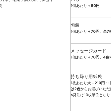
策
1個あたり
＋50円
包装
1個あたり
＋70円、全7
メッセージカード
1個あたり
＋70円、4色
持ち帰り用紙袋
1枚あたり
大＋210円・
は2色
からお選びいただ
※発注は10枚単位とな