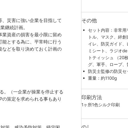
等、災害に強い企業を目指して
その他
』＝事業継続計画。
セット内容：非常用
事業資産の損害を最小限に留め
トル、マスク、絆創
可能とする為に、平常時に行う
イレ、防災ガイド、
段などを取り決めておく計画の
ミシート、ラジオd
トティッシュ （20
グ、軍手、ロープ、
防災士監修の防災セ
重量：約1100g
る。（一企業が操業を停止する
印刷方法
Pの策定を求められる事もあり
1ヶ所1色シルク印刷
のし
症対策、感染予防対策、帰宅困