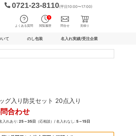
0721-23-8110
(平日10:00〜17:00)
1
よくある質問
閲覧履歴
問合せ
見積り
ついて
のし包装
名入れ実績/受注企業
ッグ入り防災セット 20点入り
要問合わせ
 名入れあり:
25～35日
（応相談）/ 名入れなし:
5～15日