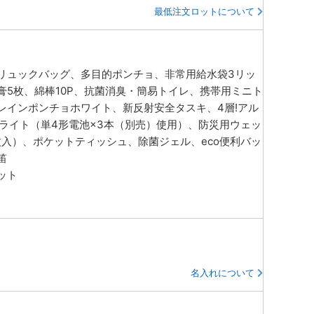
最低注文ロットについて
リュックバッグ、多目的ポンチョ、非常用給水袋3リッ
膏5枚、綿棒10P、抗菌消臭・簡易トイレ、携帯用ミニト
レインポンチョホワイト、新反射安全タスキ、4層!アル
eライト（単4形電池×3本（別売）使用）、防災用ウェッ
枚入）、ポケットティッシュ、除菌ジェル、eco便利バッ
笛
ット
名入れについて