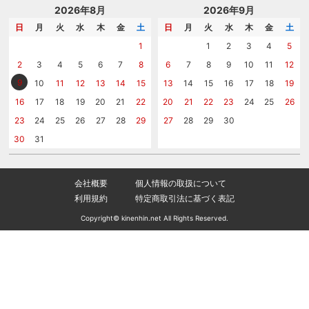
記念品工房の使い方
包装
名入れについて相談する
2026年8月
2026年9月
メッセージカード
カタログを請求する
日
月
火
水
木
金
土
日
月
火
水
木
金
土
紙袋
問い合わせる
1
1
2
3
4
5
2
3
4
5
6
7
8
6
7
8
9
10
11
12
9
10
11
12
13
14
15
13
14
15
16
17
18
19
16
17
18
19
20
21
22
20
21
22
23
24
25
26
23
24
25
26
27
28
29
27
28
29
30
30
31
会社概要
個人情報の取扱について
利用規約
特定商取引法に基づく表記
Copyright© kinenhin.net All Rights Reserved.