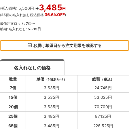
3,485
税込価格: 5,500円 →
円
36.6%OFF
(
25
個の名入れ無し税込価格
)
最低注文ロット:
7
個〜
納期: 名入れなし:
5～15日
お届け希望日から注文期限を確認する
名入れなしの価格
数量
単価
総額
（1個あたり）
（税込）
7個
3,535円
24,745円
15個
3,535円
53,025円
20個
3,535円
70,700円
25個
3,485円
87,125円
65個
3,485円
226,525円