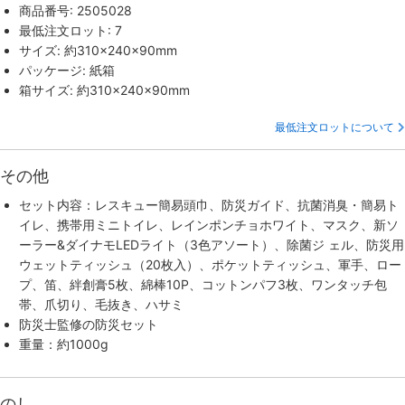
商品番号: 2505028
最低注文ロット: 7
サイズ: 約310×240×90mm
パッケージ: 紙箱
箱サイズ: 約310×240×90mm
最低注文ロットについて
その他
セット内容：レスキュー簡易頭巾、防災ガイド、抗菌消臭・簡易ト
イレ、携帯用ミニトイレ、レインポンチョホワイト、マスク、新ソ
ーラー&ダイナモLEDライト（3色アソート）、除菌ジ ェル、防災用
ウェットティッシュ（20枚入）、ポケットティッシュ、軍手、ロー
プ、笛、絆創膏5枚、綿棒10P、コットンパフ3枚、ワンタッチ包
帯、爪切り、毛抜き、ハサミ
防災士監修の防災セット
重量：約1000g
のし