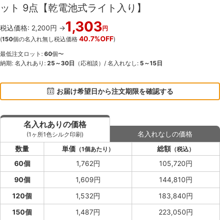
ット 9点【乾電池式ライト入り】
1,303
税込価格: 2,200円 →
円
40.7%OFF
(
150
個の名入れ無し税込価格
)
最低注文ロット:
60
個〜
納期: 名入れあり:
25～30日
（応相談）/ 名入れなし:
5～15日
お届け希望日から注文期限を確認する
名入れありの価格
名入れなしの価格
(1ヶ所1色シルク印刷)
数量
単価
総額
（1個あたり）
（税込）
60個
1,762円
105,720円
90個
1,609円
144,810円
120個
1,532円
183,840円
150個
1,487円
223,050円