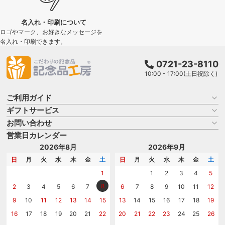
名入れ・印刷について
ロゴやマーク、お好きなメッセージを
名入れ・印刷できます。
0721-23-8110
10:00 - 17:00(土日祝除く)
ご利用ガイド
ギフトサービス
お買い物ガイド
よくある質問
お問い合わせ
名入れについて
はじめての記念品選び
のし
営業日カレンダー
商品選びを相談する
記念品工房の使い方
包装
名入れについて相談する
2026年8月
2026年9月
メッセージカード
カタログを請求する
日
月
火
水
木
金
土
日
月
火
水
木
金
土
紙袋
問い合わせる
1
1
2
3
4
5
8
2
3
4
5
6
7
6
7
8
9
10
11
12
9
10
11
12
13
14
15
13
14
15
16
17
18
19
16
17
18
19
20
21
22
20
21
22
23
24
25
26