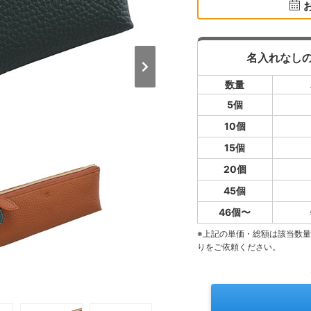
名入れなし
数量
5個
10個
15個
20個
45個
46個〜
※上記の単価・総額は該当数
りをご依頼ください。