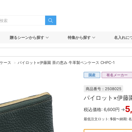
贈るシーンから探す
特集から探す
名入れに
ケース
パイロット×伊藤園 茶の恵み 牛革製ペンケース CHPC-1
国産
有名メーカー
商品番号：2508025
パイロット×伊藤園
5
税込価格: 6,600円 →
最低注文ロット:
5
個〜
納期: 