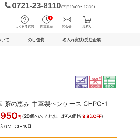
0721-23-8110
(平日10:00〜17:00)
1
よくある質問
閲覧履歴
問合せ
見積り
ついて
のし包装
名入れ実績/受注企業
 茶の恵み 牛革製ペンケース CHPC-1
,950
(
20
個の名入れ無し税込価格
)
9.8%OFF
円
名入れなし:
3～10日