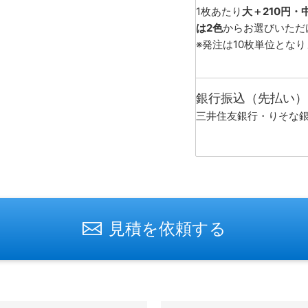
1枚あたり
大＋210円・
は2色
からお選びいただ
※発注は10枚単位とな
銀行振込（先払い）
三井住友銀行・りそな
見積を依頼する