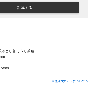
計算する
,浅みどり色,ほうじ茶色
0mm
36mm
最低注文ロットについて