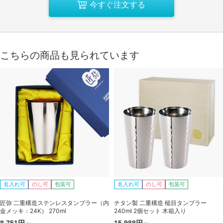
今すぐ注文する
こちらの商品も見られています
名入れ可
のし可
包装可
名入れ可
のし可
包装可
匠弥 二重構造ステンレスタンブラー（内
チタン製 二重構造 槌目タンブラー
金メッキ：24K） 270ml
240ml 2個セット 木箱入り