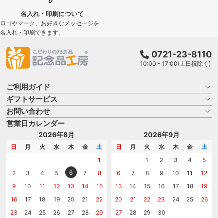
名入れ・印刷について
ロゴやマーク、お好きなメッセージを
名入れ・印刷できます。
0721-23-8110
10:00 - 17:00(土日祝除く)
ご利用ガイド
ギフトサービス
お買い物ガイド
よくある質問
お問い合わせ
名入れについて
はじめての記念品選び
のし
営業日カレンダー
商品選びを相談する
記念品工房の使い方
包装
名入れについて相談する
2026年8月
2026年9月
メッセージカード
カタログを請求する
日
月
火
水
木
金
土
日
月
火
水
木
金
土
紙袋
問い合わせる
1
1
2
3
4
5
6
2
3
4
5
7
8
6
7
8
9
10
11
12
9
10
11
12
13
14
15
13
14
15
16
17
18
19
16
17
18
19
20
21
22
20
21
22
23
24
25
26
23
24
25
26
27
28
29
27
28
29
30