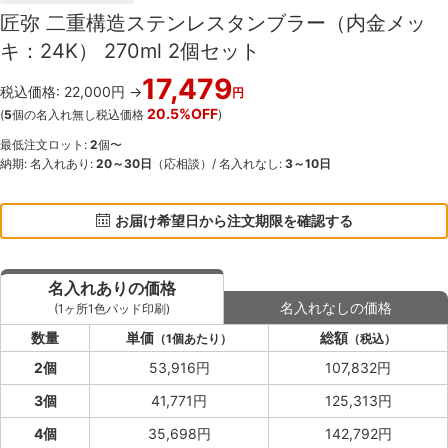
匠弥 二重構造ステンレスタンブラー（内金メッ
キ：24K） 270ml 2個セット
17,479
税込価格: 22,000円 →
円
20.5%OFF
(
5
個の名入れ無し税込価格
)
最低注文ロット:
2
個〜
納期: 名入れあり:
20～30日
（応相談）/ 名入れなし:
3～10日
お届け希望日から注文期限を確認する
名入れありの価格
名入れなしの価格
(1ヶ所1色パッド印刷)
数量
単価
総額
（1個あたり）
（税込）
2個
53,916円
107,832円
3個
41,771円
125,313円
4個
35,698円
142,792円