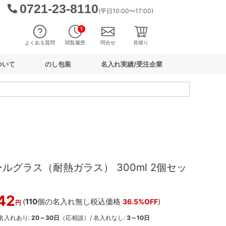
0721-23-8110
(平日10:00〜17:00)
1
よくある質問
閲覧履歴
問合せ
見積り
ついて
のし包装
名入れ実績/受注企業
ールグラス（耐熱ガラス） 300ml 2個セッ
42
(
110
個の名入れ無し税込価格
)
36.5%OFF
円
 名入れあり:
20～30日
（応相談）/ 名入れなし:
3～10日