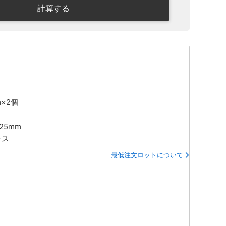
計算する
m×2個
125mm
ラス
最低注文ロットについて