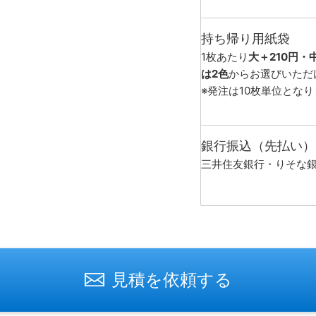
持ち帰り用紙袋
1枚あたり
大＋210円・
は2色
からお選びいただ
※発注は10枚単位とな
銀行振込（先払い）
三井住友銀行・りそな
見積を依頼する