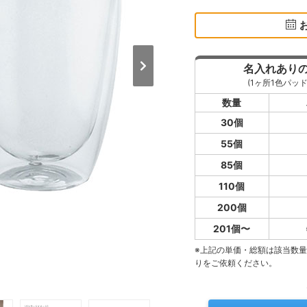
名入れあり
(1ヶ所1色パッド
数量
30個
55個
85個
110個
200個
201個〜
※上記の単価・総額は該当数
りをご依頼ください。